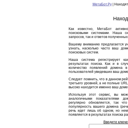
МетаБот.Ру
| Находят
Наход
Как известно, МетаБот активн
поисковыми системами. Наша сис
запросов, так и ответов полученны
Вашему вниманию предлагается ун
узнать, насколько часто ваш дом
поисковых систем.
Наша система регистрирует ка
результатах поиска. Как и в сл
количество появлений домена в
пользователей увидевших ваш доме
Следует помнить, что в данном рей
третьего уровней, а не полные URL
высоко находится именно ваш домен
Используя этот сервис, вы мож
аналогичными показателями до
регулярно обновляется, так чт
популярность вашего домена (реч
речь идет лишь об одном, но нем
появляется в результатах поиска р
Введите ключе