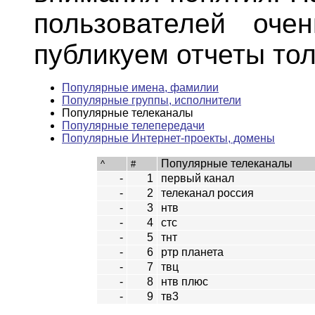
пользователей оче
публикуем отчеты тол
Популярные имена, фамилии
Популярные группы, исполнители
Популярные телеканалы
Популярные телепередачи
Популярные Интернет-проекты, домены
Популярные телеканалы
^
#
-
1
первый канал
-
2
телеканал россия
-
3
нтв
-
4
стс
-
5
тнт
-
6
ртр планета
-
7
твц
-
8
нтв плюс
-
9
тв3