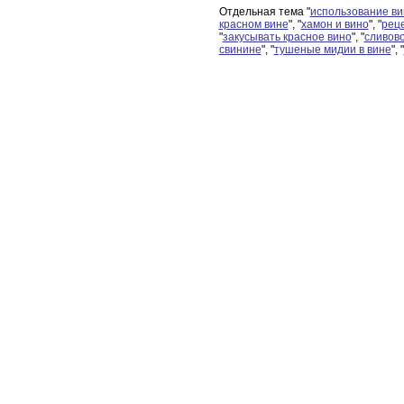
Отдельная тема "
использование ви
красном вине
", "
хамон и вино
", "
рец
"
закусывать красное вино
", "
сливов
свинине
", "
тушеные мидии в вине
", "