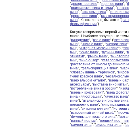
"
десертное вино
", "
горячее вино
", "
б
"
шампанские вина италии
", "
тоскан
вино
", "
столовые вина
", "
голицински
"
церковное вино
", "
галлюциногенно
вина
". К сожалению, бывают и "
фал
фальсификация
").
Как уже говорилось в первой части
много. Наиболее популярные темы
"
виноделие
", "
все о вине
" ("
все о ви
вина
", "
книга о вине
", "
экспорт вина
"
вин
", "
интернет-магазин вино
"), "
ви
вин
", "
бокал вина
", "
пурины вино
", "
в
этикетки
", "
рынок вина
", "
виноторго
вин
", "
вино обзор
", "
каталог выставо
"
расстояние от школы до винного м
вина
", "
фальсификация вина
", "
марк
"
словарь винных терминов
", "
миров
ткани красное вино
", "
безалкогольн
"
вино альбом каталог
", "
винный бар
аксессуары
", "
выставка вино китай
",
"
потребление вина в россии
", "
изоб
"
винный консервант
", "
вина фотога
вина иллюстрации
", "
качество вина
"
вине
"), "
итальянские игристые вина
поговорки о вине
", "
кипр праздник в
вине
", "
витрины для вин
", "
истории 
"
встроенный винный шкаф
", "
посуд
"
фужеры для красного вина
", "
метан
"
винный портал
", "
великий пост пит
"
символ вина
", "
символика вина
", "
ц