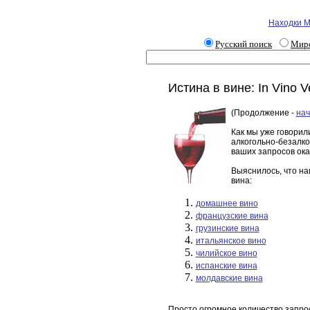
Находки М
Русский поиск
Миро
Истина в вине: In Vino Ve
(Продолжение -
нач
Как мы уже говорил
алкогольно-безалко
ваших запросов ока
Выяснилось, что н
вина:
домашнее вино
французские вина
грузинские вина
итальянское вино
чилийское вино
испанские вина
молдавские вина
Просто огромное количество запрос