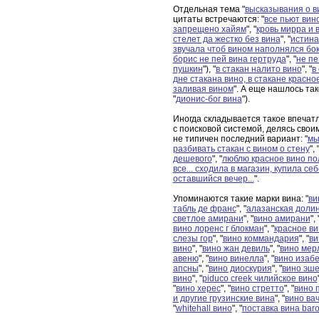
Отдельная тема "
высказывания о в
цитаты встречаются: "
все пьют вин
запрещено хайям
", "
кровь мирра и 
стелет да жестко без вина
", "
истина
звучала чтоб вином наполнялся бо
борис не пей вина гертруда
", "
не пе
пушкин
"), "
в стакан налито вино
", "
в
дне стакана вино, в стакане красно
заливая вином
". А еще нашлось тако
"
дионис-бог вина
").
Иногда складывается такое впечатл
с поисковой системой, делясь свои
не типичен последний вариант: "
мы
разбивать стакан с вином о стену
", 
дешевого
", "
люблю красное вино по
все... сходила в магазин, купила се
оставшийся вечер...
".
Упоминаются такие марки вина: "
ви
табль де франс
", "
алазанская долин
светлое амирани
", "
вино амирани
", 
вино лоренс г блокман
", "
красное ви
слезы гор
", "
вино коммандария
", "
ви
вино
", "
вино жан девиль
", "
вино мер
авеню
", "
вино винелла
", "
вино изаб
апсны
", "
вино диоскурия
", "
вино эш
вино
", "
piduco creek чилийское вино
"
вино херес
", "
вино стретто
", "
вино 
и другие грузинские вина
", "
вино ва
"
whitehall вино
", "
поставка вина baro