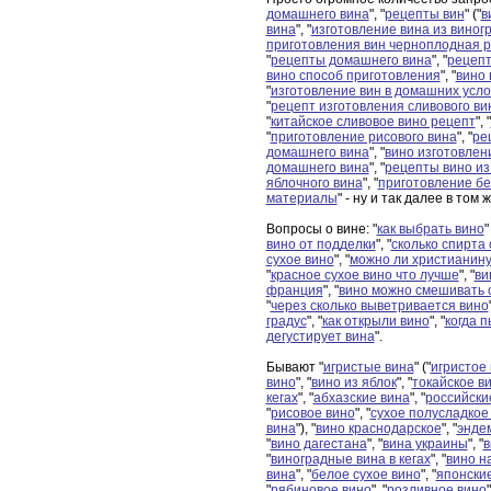
домашнего вина
", "
рецепты вин
" ("
в
вина
", "
изготовление вина из виног
приготовления вин черноплодная 
"
рецепты домашнего вина
", "
рецепт
вино способ приготовления
", "
вино 
"
изготовление вин в домашних усл
"
рецепт изготовления сливового ви
"
китайское сливовое вино рецепт
", "
"
приготовление рисового вина
", "
ре
домашнего вина
", "
вино изготовлен
домашнего вина
", "
рецепты вино из
яблочного вина
", "
приготовление бе
материалы
" - ну и так далее в том ж
Вопросы о вине: "
как выбрать вино
"
вино от подделки
", "
сколько спирта
сухое вино
", "
можно ли христианину
"
красное сухое вино что лучше
", "
ви
франция
", "
вино можно смешивать 
"
через сколько выветривается вино
градус
", "
как открыли вино
", "
когда п
дегустирует вина
".
Бывают "
игристые вина
" ("
игристое
вино
", "
вино из яблок
", "
токайское в
кегах
", "
абхазские вина
", "
российски
"
рисовое вино
", "
сухое полусладкое
вина
"), "
вино краснодарское
", "
энде
"
вино дагестана
", "
вина украины
", "
в
"
виноградные вина в кегах
", "
вино н
вина
", "
белое сухое вино
", "
японски
"
рябиновое вино
", "
розливное вино
"