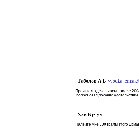
|
Таболов А.Б
<
vodka_ermak@
Прочитал в декарьском номере 2004 
,попробовал,получил удовольствие.Р
|
Хан Кучум
Налейте мне 100 грамм этого Ермак