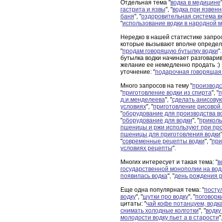
Отдельная тема "
водка в медицине
"
гастрита и язвы
", "
водка при язвен
баня
", "
оздоровительная система в
"
использование водки в народной 
Нередко в нашей статистике запр
которые вызывают вполне определ
"
продам говорящую бутылку водки
"
бутылка водки начинает разговарив
желание ее немедленно продать :) 
уточнение: "
подарочная говорящая 
Много запросов на тему "
производс
"
приготовление водки из спирта
", "
п
д.и.менделеева
", "
сделать анисовую
условиях
", "
приготовление рисовой 
"
оборудование для производства в
"
оборудование для водки
", "
приколь
пшеницы и ржи используют при про
пшеницы для приготовления водки
"
"
современные рецепты водки
", "
при
условиях рецепты
".
Многих интересует и такая тема: "
в
государственной монополии на вод
появилась водка
", "
день рождения р
Еще одна популярная тема: "
посту
водку
", "
шутки про водку
", "
поговорк
цитаты: "
чай кофе потанцуем, водк
снимать холодные колготки
", "
водку
молодости водку пьет а в старости
"