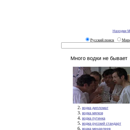
Находки М
Русский поиск
Миро
Много водки не бывает
водка дипломат
водка мягков
водка путинка
водка русский стандарт
водка менделеев