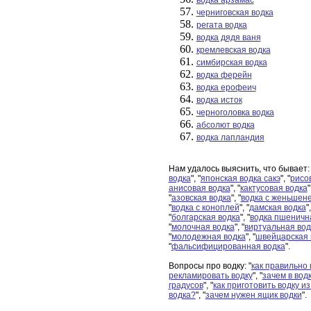
водка арзамас
черниговская водка
регата водка
водка дядя ваня
кремлевская водка
симбирская водка
водка ферейн
водка ерофеич
водка исток
черноголовка водка
абсолют водка
водка лапландия
Нам удалось выяснить, что бывает: 
водка
", "
японская водка сакэ
", "
рисо
анисовая водка
", "
кактусовая водка
"
"
азовская водка
", "
водка с женьшен
"
водка с коноплей
", "
дамская водка
",
"
болгарская водка
", "
водка пшеничн
"
молочная водка
", "
виртуальная вод
"
молодежная водка
", "
швейцарская 
"
фальсифицированная водка
".
Вопросы про водку: "
как правильно 
рекламировать водку
", "
зачем в вод
градусов
", "
как приготовить водку и
водка?
", "
зачем нужен ящик водки
".