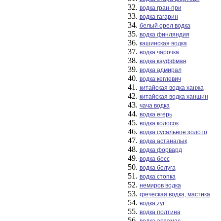
водка гран-при
водка гагарин
белый орел водка
водка финляндия
кашинская водка
водка чарочка
водка кауффман
водка адмирал
водка кеглевич
китайская водка ханжа
китайская водка ханшин
чача водка
водка егерь
водка колосок
водка сусальное золото
водка астаналык
водка форвард
водка босс
водка белуга
водка стопка
немиров водка
греческая водка, мастика
водка zyr
водка полтина