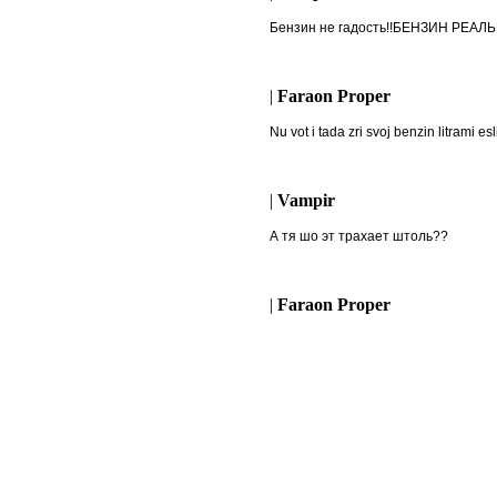
Бензин не гадость!!БЕНЗИН РЕАЛЬ
|
Faraon Proper
Nu vot i tada zri svoj benzin litrami 
|
Vampir
А тя шо эт трахает штоль??
|
Faraon Proper