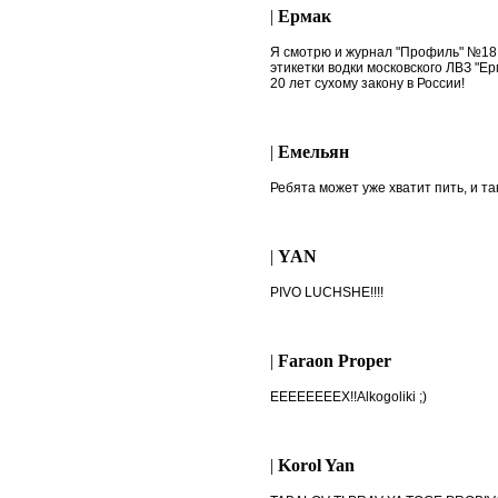
|
Ермак
Я смотрю и журнал "Профиль" №18 
этикетки водки московского ЛВЗ "Ер
20 лет сухому закону в России!
|
Емельян
Ребята может уже хватит пить, и та
|
YAN
PIVO LUCHSHE!!!!
|
Faraon Proper
EEEEEEEEX!!Alkogoliki ;)
|
Korol Yan