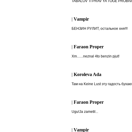
TABALOV TI PRAV YA TOGE PROBIVA
|
Vampir
БЕНЗИН РУЛИТ, остальное хня!!!
|
Faraon Proper
Xm.......neznal 4to benzin pjut!
|
Koroleva Ada
Там на Keine Lust эту гадость бухают а
|
Faraon Proper
Ugu!Ja zametil...
|
Vampir