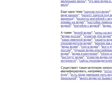
маленькая жизнь
", "
что мне водка в
мало
".
Еще одна тема "
закуски под водку
": 
виде канапе
", "
рецепт закусок под в
маринад
", "
рецепты коктейлей с во
клюквы на водке
", "
настойка лимона
водкой
", "
коктейли с водкой
", "
водка 
А также: "
музей водки
", "
цены на во
"
водки россии
", "
этикетки для водки
"
"
заказ именной водки
", "
защита вод
производители водки
", "
жаклин как 
"
виды водки
", "
сорта водки
", "
все о р
россии
", "
лучшая водка классифика
водки
", "
водка в картинках
", "
обзор р
"
институт водки
", "
этикетки водки го
интернете
", "
сайты производителей
Существует такая категория запрос
квалифицировать, например: "
хоте
буду
", "
есть люди умеющие пить вод
банальной
", "
много водки не бывае