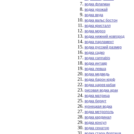
водка флагман
водка урожай
водка веда
водка вальс бостон
водка кристалл
водка мороз
водка нижний новгород
водка парламент
водка русский размер
водка садко
водка cannabis
водка интавр
водка левша
водка медведь
водка барон корф
водка царев кабак
рисовая водка арак
водка матрица
водка беркут
кузнецкая водка
водка метрополь
водка кардинал
водка консул
водка сенатор
водка стара фортеця