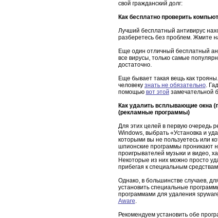
свой гражданский долг:
Как бесплатно проверить компьют
Лучший бесплатный антивирус нах
разберетесь без проблем. Жмите на
Еще один отличный бесплатный ан
все вирусы, только самые популярн
достаточно.
Еще бывает такая вещь как трояны
человеку
знать не обязательно
. Га
помощью
вот этой
замечательной б
Как удалить всплывающие окна (п
(рекламные программы)
Для этих целей в первую очередь 
Windows, выбрать «Установка и уд
которыми вы не пользуетесь или к
шпионские программы проникают на
проигрывателей музыки и видео, ха
Некоторые из них можно просто уд
прибегая к специальным средствам
Однако, в большинстве случаев, дл
установить специальные программ
программами для удаления spywar
Aware
.
Рекомендуем установить обе прогр