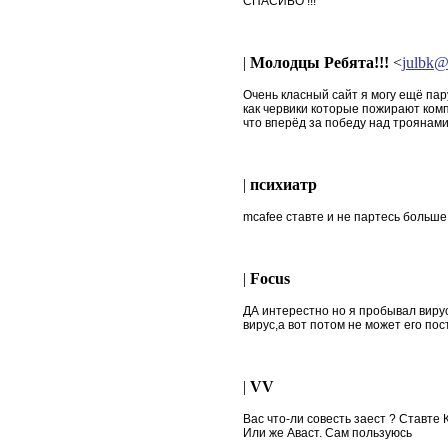
СПАСИБО !!!
|
Молодцы Ребята!!!
<
julbk@
Очень класный сайт я могу ещё пар
как червики которые пожирают комп
что вперёд за победу над троянами
|
психиатр
mcafee ставте и не партесь больше.
|
Focus
ДА интерестно но я пробывал вирус
вирус,а вот потом не может его поста
|
VV
Вас что-ли совесть заест ? Ставте 
Или же Аваст. Сам пользуюсь