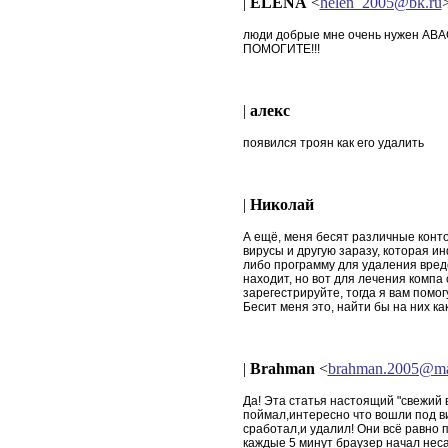
|
ELENA
<
helen_2005@bk.ru
люди добрые мне очень нужен АВАСТ!
ПОМОГИТЕ!!!
|
алекс
появился троян как его удалить
|
Николай
А ещё, меня бесят различные конт
вирусы и другую заразу, которая и
либо программу для удаления вредо
находит, но вот для лечения компа 
зарегестрируйте, тогда я вам помогу..
Бесит меня это, найти бы на них ка
|
Brahman
<
brahman.2005@mai
Да! Эта статья настоящий "свежий 
поймал,интересно что вошли под в
сработал,и удалил! Они всё равно 
каждые 5 минут браузер начал нес