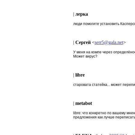
|
лерка
люди помогите установить Касперского!!!!!!
|
Сергей
<
serr5@gala.net
>
У меня на компе через определёное 
Может вирус?
|
libre
старовата статейка... может пере
|
metabot
libre: что конкретно по вашему мн
предложения как лучше переписат