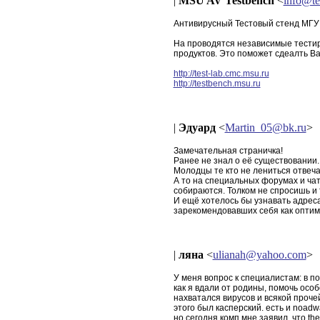
|
MSU AV Testbench
<
info@te
Антивирусный Тестовый стенд МГУ
На проводятся независимые тести
продуктов. Это поможет сдеалть В
http://test-lab.cmc.msu.ru
http://testbench.msu.ru
|
Эдуард
<
Martin_05@bk.ru
>
Замечательная страничка!
Ранее не знал о её существовании.
Молодцы те кто не лениться отвеча
А то на специальных форумах и ча
собираются. Толком не спросишь и т
И ещё хотелось бы узнавать адре
зарекомендовавших себя как оптим
|
ляна
<
ulianah@yahoo.com
>
У меня вопрос к специалистам: в по
как я вдали от родины, помочь особ
нахватался вирусов и всякой проче
этого был касперский. есть и noadw
но сегодня комп мне заявил, что the 