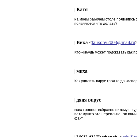
|
Катя
на моем рабочем столе появились 
появляются что делать?
|
Вика
<
kursonv2003@mail.ru
Кто-нибудь может подсказать как п
|
миха
Как удалить вирус троя кагда каспе
|
дядя вирус
всех троянов всёравно никому не у
потомушто это нереально...за вами 
факт