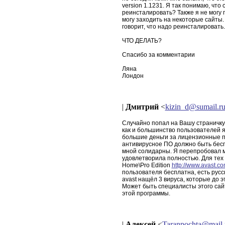
version 1.1231. Я так понимаю, что 
реинсталировать? Также я не могу 
могу заходить на некоторые сайты.
говорит, что надо реинсталировать.
ЧТО ДЕЛАТЬ?
Спасибо за комментарии
Ляна
Лондон
|
Дмитрий
<
kizin_d@sumail.r
Случайно попал на Вашу страничку,
как и большинство пользователей я
большие деньги за лицензионные п
антивирусное ПО должно быть беспл
мной солидарны. Я перепробовал м
удовлетворила полностью. Для тех 
Home\Pro Edition
http://www.avast.co
пользователя бесплатна, есть рус
avast нащёл 3 вируса, которые до э
Может быть специалисты этого сай
этой программы.
|
Алексей
<
Taranpochta@mail.