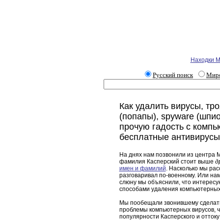
Находки М
Русский поиск
Миро
Как удалить вирусы, т
(попапы), spyware (шпи
прочую гадость с компь
бесплатные антивирусы
На днях нам позвонили из центра 
фамилия Касперский стоит выше
д
имен и фамилий
. Насколько мы ра
разговаривал по-военному. Или нам
слюну мы объяснили, что интересую
способами удаления компьютерных
Мы пообещали звонившему сделать
проблемы компьютерных вирусов, ч
популярности Касперского и оттоку