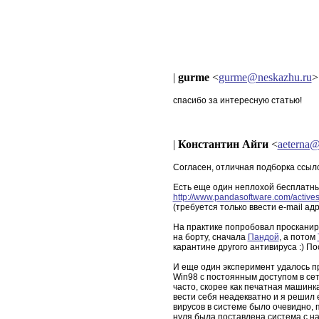
|
gurme
<
gurme@neskazhu.ru
>
спасибо за интересную статью!
|
Константин Айги
<
aeterna@
Согласен, отличная подборка ссылок
Есть еще один неплохой бесплатны
http://www.pandasoftware.com/active
(требуется только ввести e-mail адр
На практике попробовал просканир
на борту, сначала
Пандой
, а потом
карантине другого антивируса :) По
И еще один эксперимент удалось п
Win98 с постоянным доступом в сет
часто, скорее как печатная машинк
вести себя неадекватно и я решил 
вирусов в системе было очевидно, 
нуля была поставлена система с н