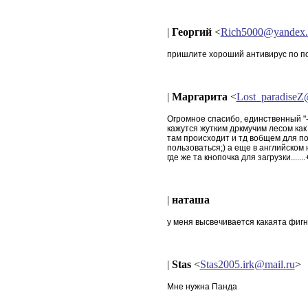
|
Георгий
<
Rich5000@yandex.
пришлите хороший антивирус по п
|
Маргарита
<
Lost_paradiseZ
Огромное спасибо, единственный "-
кажутся жутким дркмучим лесом как
там происходит и тд вобщем для по
пользоваться;) а еще в английском
где же та кнопочка для загрузки.......
|
наташа
у меня высвечивается какаята фиг
|
Stas
<
Stas2005.irk@mail.ru
>
Мне нужна Панда