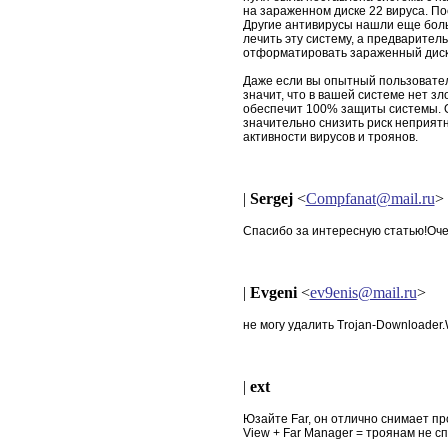
на зараженном диске 22 вируса. По
Другие антивирусы нашли еще боль
лечить эту систему, а предварител
отформатировать зараженный диск 
Даже если вы опытный пользовател
значит, что в вашей системе нет з
обеспечит 100% защиты системы. 
значительно снизить риск неприят
активности вирусов и троянов.
|
Sergej
<
Compfanat@mail.ru
>
Спасибо за интересную статью!Оче
|
Evgeni
<
ev9enis@mail.ru
>
не могу удалить Trojan-Downloader.W
|
ext
Юзайте Far, он отлично снимает пр
View + Far Manager = троянам не с