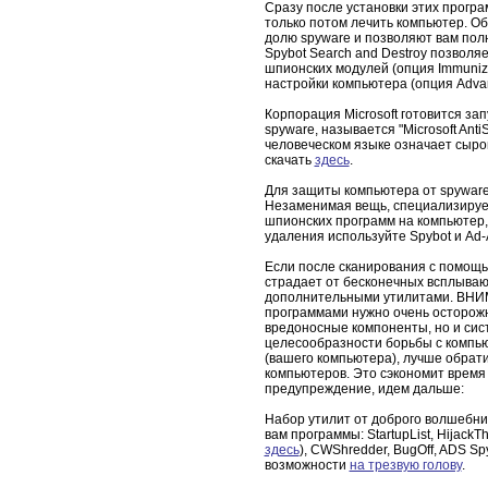
Сразу после установки этих програ
только потом лечить компьютер. О
долю spyware и позволяют вам полн
Spybot Search and Destroy позволя
шпионских модулей (опция Immunize
настройки компьютера (опция Advan
Корпорация Microsoft готовится за
spyware, называется "Microsoft Ant
человеческом языке означает сыро
скачать
здесь
.
Для защиты компьютера от spywar
Незаменимая вещь, специализируе
шпионских программ на компьютер, 
удаления используйте Spybot и Ad-
Если после сканирования с помощь
страдает от бесконечных всплываю
дополнительными утилитами. ВНИ
программами нужно очень осторожн
вредоносные компоненты, но и сис
целесообразности борьбы с компь
(вашего компьютера), лучше обрати
компьютеров. Это сэкономит время 
предупреждение, идем дальше:
Набор утилит от доброго волшебник
вам программы: StartupList, Hijack
здесь
), CWShredder, BugOff, ADS Sp
возможности
на трезвую голову
.