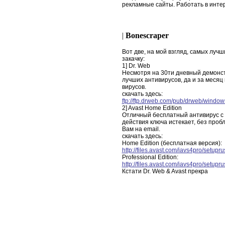
рекламные сайты. Работать в инте
|
Bonescraper
Вот две, на мой взгляд, самых луч
закачку:
1] Dr. Web
Несмотря на 30ти дневный демонст
лучших антивирусов, да и за месяц
вирусов.
скачать здесь:
ftp://ftp.drweb.com/pub/drweb/windo
2] Avast Home Edition
Отличный бесплатный антивирус с к
действия ключа истекает, без про
Вам на email.
скачать здесь:
Home Edition (бесплатная версия):
http://files.avast.com/iavs4pro/setupr
Professional Edition:
http://files.avast.com/iavs4pro/setupr
Кстати Dr. Web & Avast прекра