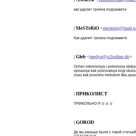
как удалит трояна подскажите
|
MeSTeRiO
<
mesterio@mail.r
Как удалит трояна подскажите
|
Gleb
<
medya@o2online.de
>
Ochen interesnoya i polesnoya statý
opisaniya kak polzovatsya engl.stran
znau kak poxoshe metodom tika.spas
|
ПРИКОЛИСТ
ПРИКОЛЬНО !!! :o :o :o
|
GOROD
Де вы раньше были с такой статьей 