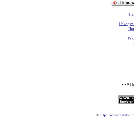
Подел
На
Находят 
По
Рек
- ~ = Н
©
http://www.metabot.r