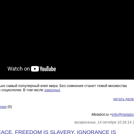
ьно самый популярный клип мира. Без сомнения станет темой множества
 социологии. В том числе
заказных
.
читать дале
арии
(0)
Metabot.ru
<
info@metabot
воскресенье, 14 октября 10:28:14 
EACE. FREEDOM IS SLAVERY. IGNORANCE IS