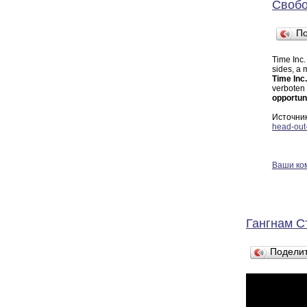
Свобо
П
Time Inc.
sides, a 
Time Inc
verboten a
opportuni
Источни
head-out
Ваши ко
Гангнам С
Подели