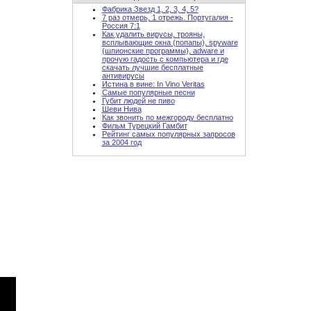
Фабрика Звезд 1, 2, 3, 4, 5?
7 раз отмерь, 1 отрежь. Португалия -
Россия 7:1
Как удалить вирусы, трояны,
всплывающие окна (попапы), spyware
(шпионские программы), adware и
прочую гадость с компьютера и где
скачать лучшие бесплатные
антивирусы
Истина в вине: In Vino Veritas
Самые популярные песни
Губит людей не пиво
Шеви Нива
Как звонить по межгороду бесплатно
Фильм Турецкий Гамбит
Рейтинг самых популярных запросов
за 2004 год