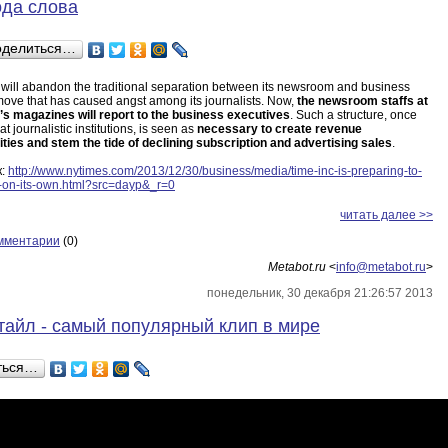
да слова
оделиться…
 will abandon the traditional separation between its newsroom and business
move that has caused angst among its journalists. Now,
the newsroom staffs at
.’s magazines will report to the business executives
. Such a structure, once
t journalistic institutions, is seen as
necessary to create revenue
ties and stem the tide of declining subscription and advertising sales
.
к:
http://www.nytimes.com/2013/12/30/business/media/time-inc-is-preparing-to-
-on-its-own.html?src=dayp&_r=0
читать далее >>
мментарии
(0)
Metabot.ru
<
info@metabot.ru
>
понедельник, 30 декабря 21:26:57 2013
тайл - самый популярный клип в мире
ться…