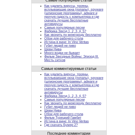
Самые популярные статьи
Как удалить вирусы, трояны,
всплывающие окна (попапы), spyware
(шпионские программы), adware и
прочую гадость с компьютера и где
скачать лучшие бесплатные
антивирусы
Самые популярные песни
Фабрика Звезд 1, 2, 3, 4, 5?
Как звонить по межгороду бесплатно
Обои для рабочего стола
Истина в вине: In Vino Veritas
Губит людей не пиво
Шеви Нива
Много водки не бывает
Фильм Звездные Войны: Эпизод III.
Месть ситхов
Самые комментируемые статьи
Как удалить вирусы, трояны,
всплывающие окна (попапы), spyware
(шпионские программы), adware и
прочую гадость с компьютера и где
скачать лучшие бесплатные
антивирусы
Фабрика Звезд 1, 2, 3, 4, 5?
Самые популярные песни
Как звонить по межгороду бесплатно
Губит людей не пиво
Шеви Нива
Обои для рабочего стола
Фильм Турецкий Гамбит
Истина в вине: In Vino Veritas
Где скачать Бумер 2?
Последние комментарии