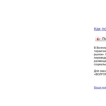
Как п
П
В Волгог
терактах
рынок».
переводо
размещат
социаль
Для ока
«ВОЛГОГР
Ваши ко