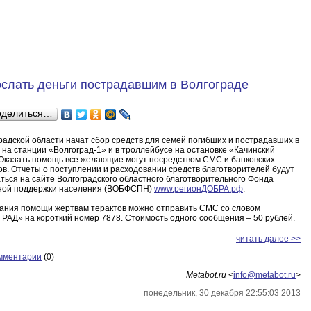
ослать деньги пострадавшим в Волгограде
оделиться…
радской области начат сбор средств для семей погибших и пострадавших в
 на станции «Волгоград-1» и в троллейбусе на остановке «Качинский
 Оказать помощь все желающие могут посредством СМС и банковских
в. Отчеты о поступлении и расходовании средств благотворителей будут
ься на сайте Волгоградского областного благотворительного Фонда
ной поддержки населения (ВОБФСПН)
www.регионДОБРА.рф
.
зания помощи жертвам терактов можно отправить СМС со словом
АД» на короткий номер 7878. Стоимость одного сообщения – 50 рублей.
читать далее >>
мментарии
(0)
Metabot.ru
<
info@metabot.ru
>
понедельник, 30 декабря 22:55:03 2013