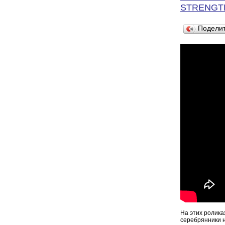
STRENGT
Подели
На этих ролика
серебрянники н