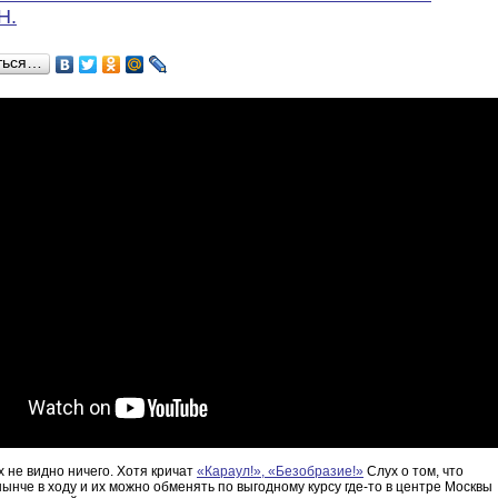
H.
ться…
х не видно ничего. Хотя кричат
«Караул!», «Безобразие!»
Слух о том, что
ынче в ходу и их можно обменять по выгодному курсу где-то в центре Москвы