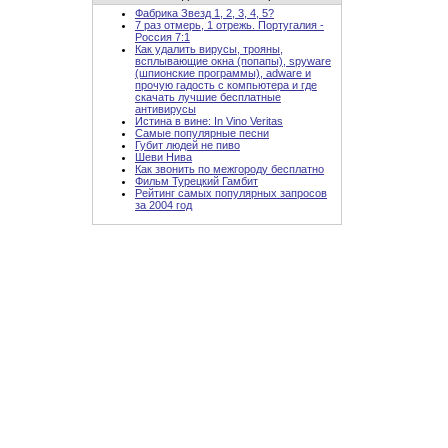
Фабрика Звезд 1, 2, 3, 4, 5?
7 раз отмерь, 1 отрежь. Португалия -
Россия 7:1
Как удалить вирусы, трояны,
всплывающие окна (попапы), spyware
(шпионские программы), adware и
прочую гадость с компьютера и где
скачать лучшие бесплатные
антивирусы
Истина в вине: In Vino Veritas
Самые популярные песни
Губит людей не пиво
Шеви Нива
Как звонить по межгороду бесплатно
Фильм Турецкий Гамбит
Рейтинг самых популярных запросов
за 2004 год