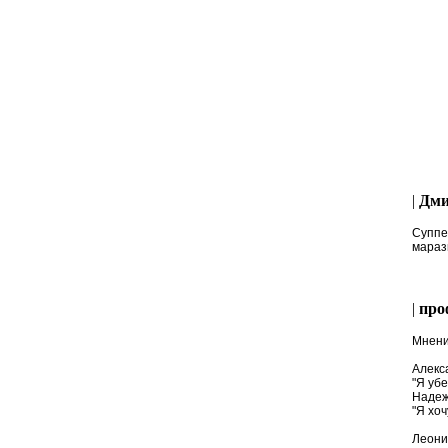
|
Дми
Суппер
маразм
|
про
Мнени
Алекс
"Я убе
Надеж
"Я хоч
Леони