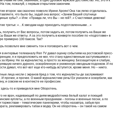
и очами не они, окаянные, а одно дубовое мужское достоинство. Но, это я к
. На том, пожалуй, с первым открытием закончим.
тие второе: как сказочно повезло Ирине Ароян! Она так легко отделалась.
тавляете, что было бы, задай она вопрос: «Зачем Вашей спутнице
иные зубы?..» Или: «Правда ли, что Вы – не гей?..» Счастливая девочка!
тие третье: «…К звездам надо приходить подготовленными…»
ь, получить от Вас вопросы, потом задать их, потом получить на Ваши же
сы Ваши же ответы. А за это получить в конверте пособие по «подготовке» в
ре примерно 100 баксов. Так?
рь позвольте мне сменить тон и поговорить вот о чем.
 я в интервью телеканалу Ren TV давал оценку событиям на ростовской пресс-
ренции, я и предположить не мог, что стану единственным заступившимся с
а за Ирину. Не за журналистку, а просто за женщину. Беззащитную и слабую,
деявшую ничего дурного, оскорбленную и униженную звездным подонком. И по
сти думал, что вот-вот еще кто-нибудь вступится, кроме меня. Но – никто.
тные лица несли с экранов бред о том, что журналисты-де заслуживают
. И прочее, и прочее. О какой журналистике речь! Ее унизили и оскорбили, как
ну, и совсем не в контексте ее профессии.
, здесь-то и привиделся мне Оборотень.
это не врач, надевающий по дням медработника белый халат и поющий
инские куплеты, а по военным праздникам – погоны и военные песни, а по
м торжествам – тематические панегирики, чтобы назавтра, забыв про
крата, рекламировать табак и водку. Он не оборотень – он такой на самом