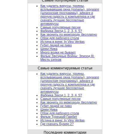
Самые популярные статьи
Как удалить вирусы, трояны,
всплывающие окна (попапы), spyware
(шпионские программы), adware и
прочую гадость с компьютера и где
скачать лучшие бесплатные
антивирусы
Самые популярные песни
Фабрика Звезд 1, 2, 3, 4, 5?
Как звонить по межгороду бесплатно
Обои для рабочего стола
Истина в вине: In Vino Veritas
Губит людей не пиво
Шеви Нива
Много водки не бывает
Фильм Звездные Войны: Эпизод III.
Месть ситхов
Самые комментируемые статьи
Как удалить вирусы, трояны,
всплывающие окна (попапы), spyware
(шпионские программы), adware и
прочую гадость с компьютера и где
скачать лучшие бесплатные
антивирусы
Фабрика Звезд 1, 2, 3, 4, 5?
Самые популярные песни
Как звонить по межгороду бесплатно
Губит людей не пиво
Шеви Нива
Обои для рабочего стола
Фильм Турецкий Гамбит
Истина в вине: In Vino Veritas
Где скачать Бумер 2?
Последние комментарии