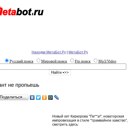
Находки МетаБот.Ру
|
МетаБот.Ру
Русский поиск
Мировой поиск
Ftp поиск
Mp3/Video
ант не пропьешь
Поделиться…
Новый хит Киркорова "Пи**а!", новаторская
импровизация в стиле "трамвайное хамство",
смотреть здесь: