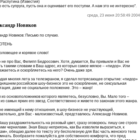
Распутина (Известия)
о есть супруга, пусть она и оценивает его поступки. А нам это не интересно".
среда, 23 июня 20:58:49 2004
ксандр Новиков
андр Новиков: Письмо по случаю.
ОТЕНЬ
 зловещее и корявое слово!
о не про Вас, Филипп Бедросович. Хотя, думается, Вы привыкли и Вас не
ть такими словами в Ваш адрес, из которых самое мягкое – «пидор». Или
ажаетесь и оскорбляетесь на него? Очень даже зря.
дая многия лета за телеэкраном, я сделал потрясающее открытие: «пидор»
одняшнем российском шоу-бизнесе это не оскорбление, не сексуальная
тация, даже не социальное положение. Это – жанр!
 из основоположников которого являетесь, безусловно, Вы. Мало того –
 из самых ярких его звезд. Соответственно и живете по законам этого жанра.
 не имеющий к нему отношения, в шоу-бизнесе не участвующий,
вательно, для Вас - малоизвестный, представлюсь: Александр Новиков.
Вашу раздражительность на розовый цвет, сразу оговорюсь: пишу сие строго
ыми чернилами. Зная Вашу неприязнь, как Вы изволили выразиться, к
кам», обещаю далее по тексту эту бесполезную для Вас часть женского тела
минать. Вообразите пожалуйста для собственного комфорта, что пред