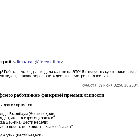
трий
<
dima-mail@freemail.ru
>
! Ребята, - молодцы что дали ссылки на ЭТО! Я в новостях кусок только этого
а видел, а скачал через Вас видео - и посмотрел полностью!!......
суббота, 19 июня 02:56:38 2004
фсоюз работников фанерной промышленности
я других артистов
андр Розенбаум (Вести недели)
жден, что его спровоцировали".
да Бабкина (Вести недели)
у его просто поддержать. Всякое бывает".
д Агутин (Вести недели)