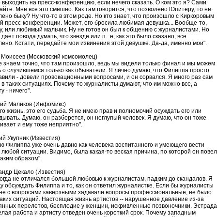
о выходить на пресс-конференцию, если нечего сказать. О ком это я? Сами
айте. Мне все это смешно. Как там говорится, что позволено Юпитеру, то не
лено быку? Ну что-то в этом роде. Но кто знает, что произошло с Киркоровым
ой пресс-конференции. Может, его бросила любимая девушка... Вообще-то,
Ну, или любимый мальчик. Ну не готов он был к общению с журналистами. Но
 дает повода думать, что звезде или п...е, как это было сказано, все
лено. Кстати, передайте мои извинения этой девушке. Да-да, именно мои".
 Моисеев (Московский комсомолец)
е знаем точно, что там произошло, ведь мы видели только финал и мы можем
ь о случившемся только как обыватели. Я лично думаю, что Филиппа просто
авили - довели провокационными вопросами, и он сорвался. Я много раз сам
 в таких ситуациях. Почему-то журналисты думают, что им можно все, а
у - ничего".
ий Маликов (Инфомикс)
го жизнь, это его судьба. Я не имею прав и полномочий осуждать его или
дывать. Думаю, он разберется, он неглупый человек. Я думаю, что он тоже
ивает и ему тоже неприятно".
ий Укупник (Известия)
аю Филиппа уже очень давно как человека воспитанного и умеющего вести
в любой ситуации. Видимо, была какая-то веская причина, по которой он повел
таким образом".
андр Цекало (Известия)
когда не отличался большой любовью к журналистам, падким до скандалов. Я
ду обсуждать Филиппа и то, как он ответил журналистке. Если бы журналисты
не с вопросами каверзными задавали вопросы профессиональные, не было
таких ситуаций. Настоящая жизнь артистов -- нарушенное давление из-за
янных перелетов, бесплодие у женщин, искривленные позвоночники. Эстрада
желая работа и артисту отведен очень короткий срок. Почему западным