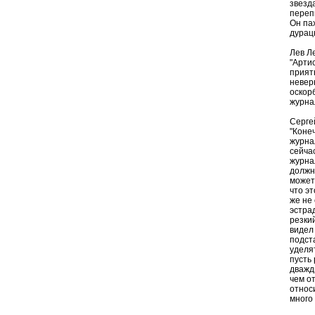
звезд
перепи
Он пах
дурац
Лев Л
"Арти
прият
невер
оскорб
журна
Серге
"Коне
журна
сейчас
журна
должн
может
что э
же не
эстра
резкий
видел
подст
уделя
пусть 
дважд
чем о
относ
много 