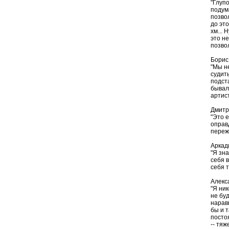
"Глуп
подум
позво
до эт
хм... 
это не
позво
Борис
"Мы н
судит
подст
бывал
артист
Дмитр
"Это е
оправ
переж
Аркад
"Я зн
себя 
себя 
Алекс
"Я ни
не бу
нарав
бы и 
посто
-- тя