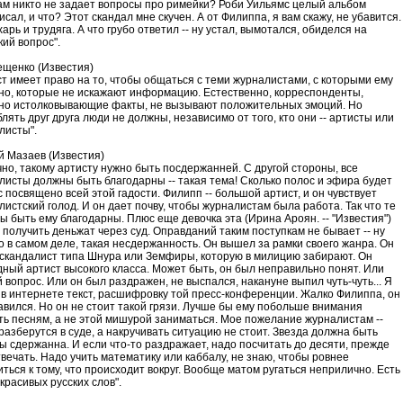
ам никто не задает вопросы про римейки? Роби Уильямс целый альбом
сал, и что? Этот скандал мне скучен. А от Филиппа, я вам скажу, не убавится.
арь и трудяга. А что грубо ответил -- ну устал, вымотался, обиделся на
кий вопрос".
ещенко (Известия)
ст имеет право на то, чтобы общаться с теми журналистами, с которыми ему
но, которые не искажают информацию. Естественно, корреспонденты,
но истолковывающие факты, не вызывают положительных эмоций. Но
лять друг друга люди не должны, независимо от того, кто они -- артисты или
листы".
й Мазаев (Известия)
чно, такому артисту нужно быть посдержанней. С другой стороны, все
листы должны быть благодарны -- такая тема! Сколько полос и эфира будет
 посвящено всей этой гадости. Филипп -- большой артист, и он чувствует
листский голод. И он дает почву, чтобы журналистам была работа. Так что те
ы быть ему благодарны. Плюс еще девочка эта (Ирина Ароян. -- "Известия")
 получить деньжат через суд. Оправданий таким поступкам не бывает -- ну
то в самом деле, такая несдержанность. Он вышел за рамки своего жанра. Он
 скандалист типа Шнура или Земфиры, которую в милицию забирают. Он
дный артист высокого класса. Может быть, он был неправильно понят. Или
 вопрос. Или он был раздражен, не выспался, накануне выпил чуть-чуть... Я
 в интернете текст, расшифровку той пресс-конференции. Жалко Филиппа, он
авился. Но он не стоит такой грязи. Лучше бы ему побольше внимания
ть песням, а не этой мишурой заниматься. Мое пожелание журналистам --
разберутся в суде, а накручивать ситуацию не стоит. Звезда должна быть
ы сдержанна. И если что-то раздражает, надо посчитать до десяти, прежде
твечать. Надо учить математику или каббалу, не знаю, чтобы ровнее
иться к тому, что происходит вокруг. Вообще матом ругаться неприлично. Есть
красивых русских слов".