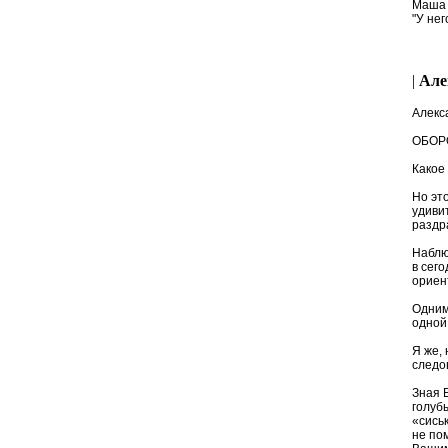
Маша 
"У нег
|
Але
Алекс
ОБОР
Какое
Но эт
удиви
раздр
Наблю
в сег
ориен
Одним
одной
Я же,
следо
Зная 
голуб
«сись
не по