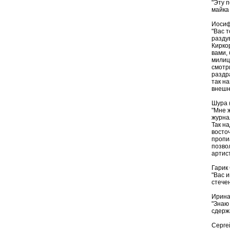
"Эту 
майка
Иосиф
"Вас т
раздув
Киркор
вами,
милиц
смотр
раздр
так н
внешн
Шура 
"Мне 
журна
Так на
восто
пропи
позвол
артис
Гарик
"Вас 
стече
Ирина
"Знаю
сдержа
Серге