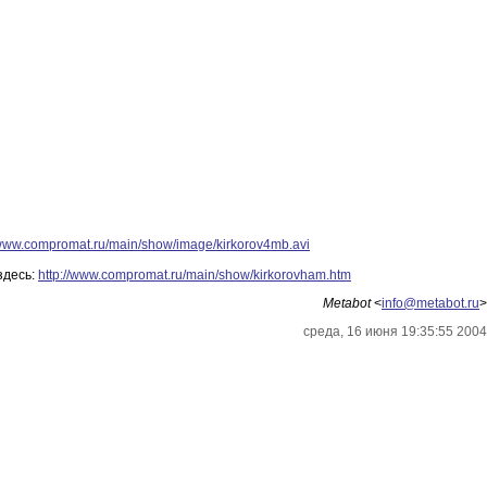
/www.compromat.ru/main/show/image/kirkorov4mb.avi
здесь:
http://www.compromat.ru/main/show/kirkorovham.htm
Metabot
<
info@metabot.ru
>
среда, 16 июня 19:35:55 2004