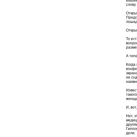
Вашим
слову
Откры
Предс
лошад
Откры
То ест
вопро
разме
А тепе
Когда
конфе
экран
не со
наивно
Извес
такого
женщи
И, вот
Нет, 
медиц
други
Гиппо
деле.