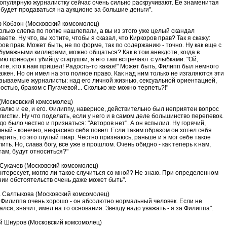
популярную журналистку сейчас очень сильно раскручивают. Ее знаменитая
 будет продаваться на аукционе за большие деньги".
 Кобзон (Московский комсомолец)
олько слегка по попке нашлепали, а вы из этого уже целый скандал
аете. Ну что, вы хотите, чтобы я сказал, что Киркоров прав? Так я скажу:
ов прав. Может быть, не по форме, так по содержанию - точно. Ну как еще с
 бумажными киллерами, можно общаться? Как в том анекдоте, когда в
ию приводят убийцу старушки, а его там встречают с улыбками: "Ой,
ите, кто к нам пришел! Радость-то какая!" Может быть, Филипп был немного
ажен. Но он имел на это полное право. Как над ним только не изгаляются эти
азываемые журналисты: над его личной жизнью, сексуальной ориентацией,
остью, браком с Пугачевой... Сколько же можно терпеть?!"
(Московский комсомолец)
жалко и ее, и его. Филиппу, наверное, действительно был неприятен вопрос
листки. Ну что поделать, если у него и в самом деле большинство перепевок.
до было честно и признаться: "Авторов нет". А он вспылил. Ну горячий,
чный - конечно, некрасиво себя повел. Если таким образом он хотел себя
арить, то это глупый пиар. Честно признаюсь, раньше и я мог себе такое
ить. Но, слава богу, все уже в прошлом. Очень обидно - как теперь к нам,
там, будут относиться?"
 Сукачев (Московский комсомолец)
интересует, могло ли такое случиться со мной? Не знаю. При определенном
нии обстоятельств очень даже может быть".
 Салтыкова (Московский комсомолец)
 Филиппа очень хорошо - он абсолютно нормальный человек. Если не
лся, значит, имел на то основания. Звезду надо уважать - я за Филиппа".
й Шнуров (Московский комсомолец)